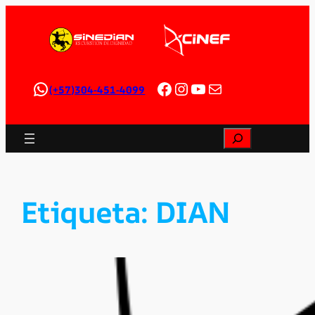
Saltar
al
contenido
WhatsApp-Cinef
Facebook
Instagram
YouTube
Correo electrónico
(+57)304-451-4099
Buscar
Etiqueta:
DIAN