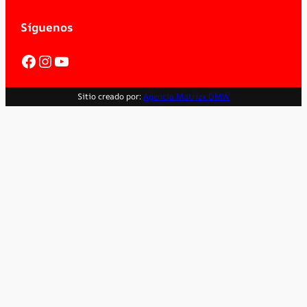
Síguenos
Facebook
Instagram
YouTube
Sitio creado por:
Agencia Matrizx DMW